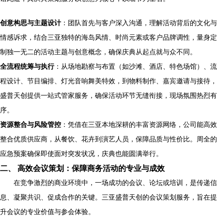
创意构思与主题设计
：团队首先与客户深入沟通，理解活动背后的文化与
情感诉求，结合三亚独特的海岛风情、时尚元素或客户品牌调性，量身定
制独一无二的活动主题与创意概念，确保庆典从起点就与众不同。
全流程统筹与执行
：从场地勘察与布置（如沙滩、酒店、特色场馆）、流
程设计、节目编排、灯光音响舞美特效，到物料制作、嘉宾邀请与接待，
盛普天创提供一站式管家服务，确保活动环节无缝衔接，现场氛围热烈有
序。
资源整合与风险管控
：凭借在三亚本地深耕的丰富资源网络，公司能高效
整合优质供应商，从餐饮、花卉到演艺人员，保障品质与性价比。周全的
应急预案确保即使面对突发状况，庆典也能圆满举行。
二、 高效会议策划：保障商务活动的专业与成效
在竞争激烈的商业环境中，一场成功的会议、论坛或培训，是传递信
息、凝聚共识、促成合作的关键。三亚盛普天创的会议策划服务，旨在提
升会议的专业价值与参会体验。