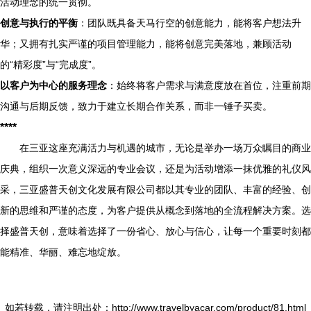
活动理念的统一贯彻。
创意与执行的平衡
：团队既具备天马行空的创意能力，能将客户想法升
华；又拥有扎实严谨的项目管理能力，能将创意完美落地，兼顾活动
的“精彩度”与“完成度”。
以客户为中心的服务理念
：始终将客户需求与满意度放在首位，注重前期
沟通与后期反馈，致力于建立长期合作关系，而非一锤子买卖。
****
在三亚这座充满活力与机遇的城市，无论是举办一场万众瞩目的商业
庆典，组织一次意义深远的专业会议，还是为活动增添一抹优雅的礼仪风
采，三亚盛普天创文化发展有限公司都以其专业的团队、丰富的经验、创
新的思维和严谨的态度，为客户提供从概念到落地的全流程解决方案。选
择盛普天创，意味着选择了一份省心、放心与信心，让每一个重要时刻都
能精准、华丽、难忘地绽放。
如若转载，请注明出处：http://www.travelbyacar.com/product/81.html