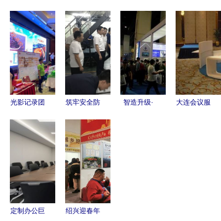
服务 励精
新，展现专
议轻松搭
开展会务礼
图治增效能
业影像——
酒店会场精
仪培训 提
——贺华浔
北京飞机维
选及时尚服
升人员素质
集团两会胜
修公司亮相
务现场实录
与形象
利召开（总
2012中国
结篇）
航空维修峰
会
光影记录团
筑牢安全防
智造升级·
大连会议服
圆时刻——
线 确保两
装备未来
务价格与优
2020年汕
会出版——
第14届郑州
质厂家推荐
头佳和公
姜协军、邹
工博会开
——世界工
司“惠聚中
继红赴印厂
幕，高端设
厂网产品信
秋”产品交
一线检查指
备云集激发
息库盘点
流会摄影服
导工作
产业新动能
务回顾
定制办公巨
绍兴迎春年